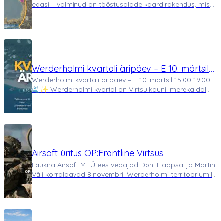
edasi – valminud on tööstusalade kaardirakendus, mis
koondab seni killustatud info ühte terviklikku ja lihtsalt
kasutatavasse keskkonda. Tegemist on praktilise
tööriistaga, mis aitab ettevõtjatel j…
Werderholmi kvartali äripäev – E 10. märtsil
Werderholmi kvartali äripäev – E 10. märtsil 15.00-19.00
15.00-19.00 🌊✨
🌊✨ Werderholmi kvartal on Virtsu kaunil merekaldal
asuv uus äripiirkond. 🏢 Kaubandus-, toitlustus- ja
teeninduskrundid. Lao- ja tootmishooned. Lisaks
kruntidele saadaval ka äsja värsk…
Airsoft üritus OP:Frontline Virtsus
Laukna Airsoft MTÜ eestvedajad Doni Haapsal ja Martin
Väli korraldavad 8.novembril Werderholmi territooriumil
airsofti mängud, millest saab osa võtta kuni 50
mängijat. Airsoft on eriliste replica relvadega taktikaline
sõjamäng, milles matkitakse eht…