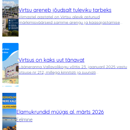
Virtsu areneb jõudsalt tuleviku tarbeks
Viimastel aastatel on Virtsu alevik astunud
märkimisväärseid samme arengu ja kaasajastamise
suunas. Mitmed olulised projektid – alates sadama
uuendamisest kuni uute elamu- ja äripiirkondade
rajamiseni – annavad selge märgi, et piirkond valmistub
t…
Virtsus on kaks uut tänavat
Lääneranna Vallavolikogu võttis 23. jaanuaril 2025 vastu
otsuse nr 212, millega kinnitati ja suunati
avalikustamisele „Virtsu aleviku Tallinna mnt 31
maaüksuse detailplaneeringu vastuvõtmine”.
Detailplaneering nägi ette uute tänavate rajamist, m…
Elamukrundid müügis al. märts 2026
Eelmine