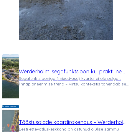
Werderholm: segafunktsioon kui praktiline
Segafunktsiooniga (mixed-use) kvartal ei ole pelgalt
vajadus, mitte trend
linnaplaneerimise trend – Virtsu kontekstis tähendab see
terve asula toimimise ümbermõtestamist. Werderholmi
kvartal ei täida ainult kinnisvaraarenduse rolli, vaid
toimib kui mikro-ökosüsteem, mi…
Tööstusalade kaardirakendus – Werderholm
Eesti ettevõtluskeskkond on astunud olulise sammu
nutikaks asukohavalikuks