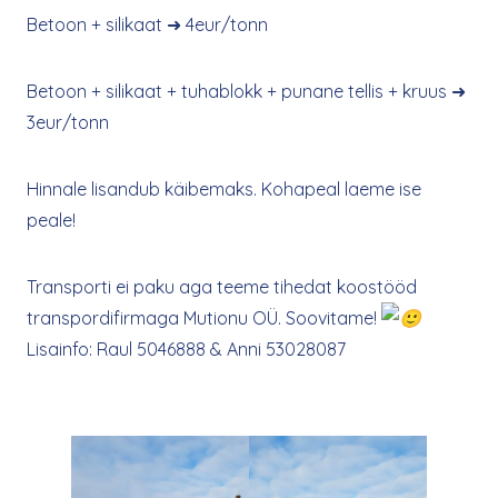
Betoon + silikaat ➜ 4eur/tonn
Betoon + silikaat + tuhablokk + punane tellis + kruus ➜
3eur/tonn
Hinnale lisandub käibemaks. Kohapeal laeme ise
peale!
Transporti ei paku aga teeme tihedat koostööd
transpordifirmaga Mutionu OÜ. Soovitame!
Lisainfo: Raul 5046888 & Anni 53028087