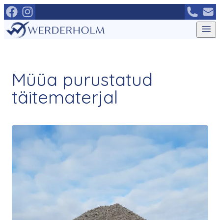
Mine
otse
sisu
juurde
Müüa purustatud
täitematerjal