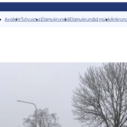
Avaleht
Tutvustus
Elamukrundid
Elamukrundid müük
Ärikrun