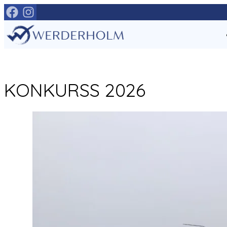
Mine
otse
sisu
juurde
KONKURSS 2026