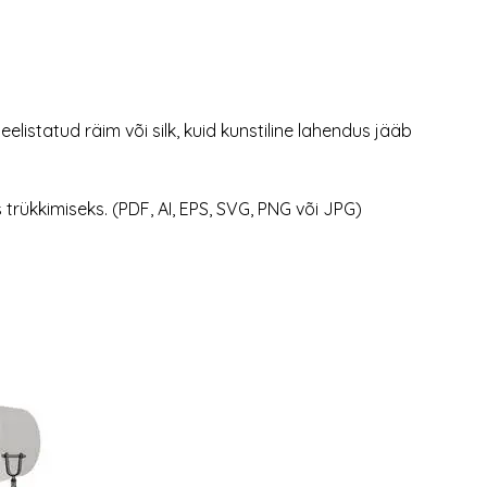
listatud räim või silk, kuid kunstiline lahendus jääb
 trükkimiseks. (PDF, AI, EPS, SVG, PNG või JPG)