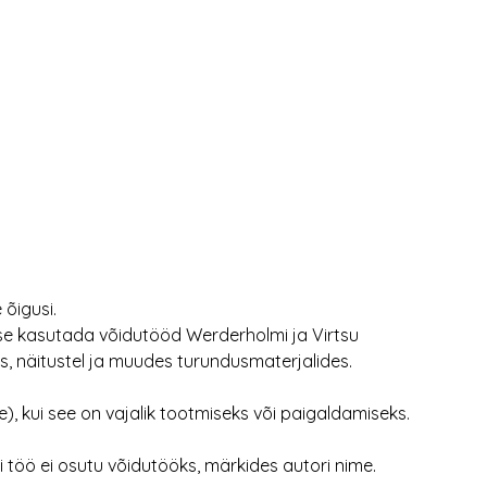
 õigusi.
use kasutada võidutööd Werderholmi ja Virtsu
es, näitustel ja muudes turundusmaterjalides.
), kui see on vajalik tootmiseks või paigaldamiseks.
i töö ei osutu võidutööks, märkides autori nime.