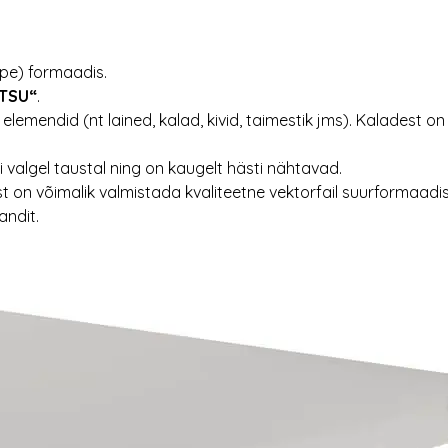
pe) formaadis.
RTSU“
.
ndid (nt lained, kalad, kivid, taimestik jms). Kaladest on ee
valgel taustal ning on kaugelt hästi nähtavad.
est on võimalik valmistada kvaliteetne vektorfail suurformaadis
andit.