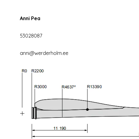
Anni Pea
53028087
anni@werderholm.ee