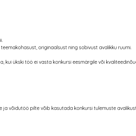
i.
t, teemakohasust, originaalsust ning sobivust avalikku ruumi.
, kui ükski töö ei vasta konkursi eesmärgile või kvaliteedinõu
ja võidutöö pilte võib kasutada konkursi tulemuste avalikust