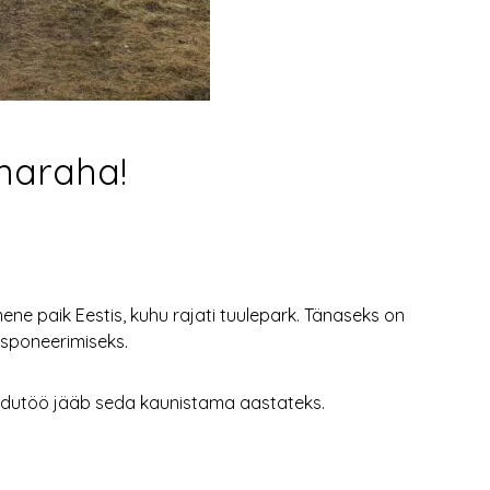
nnaraha!
ene paik Eestis, kuhu rajati tuulepark. Tänaseks on
eksponeerimiseks.
õidutöö jääb seda kaunistama aastateks.