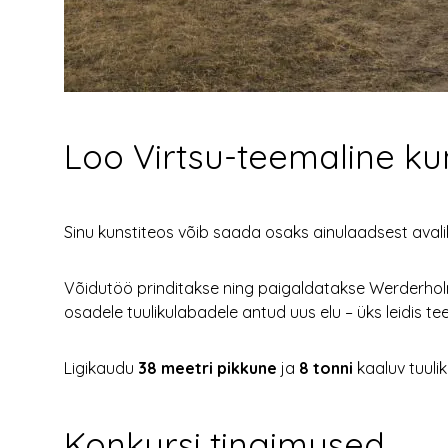
Loo Virtsu-teemaline ku
Sinu kunstiteos võib saada osaks ainulaadsest avalik
Võidutöö prinditakse ning paigaldatakse Werderholmi 
osadele tuulikulabadele antud uus elu – üks leidis t
Ligikaudu
38 meetri pikkune
ja
8 tonni
kaaluv tuuli
Konkursi tingimused