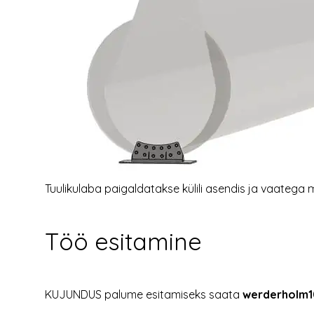
Tuulikulaba paigaldatakse külili asendis ja vaatega
Töö esitamine
KUJUNDUS palume esitamiseks saata
werderholm