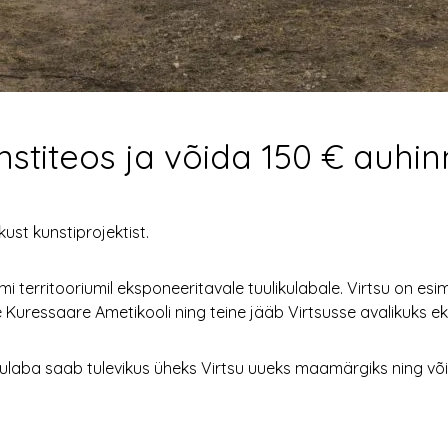
nstiteos ja võida 150 € auhi
ust kunstiprojektist.
territooriumil eksponeeritavale tuulikulabale. Virtsu on esim
ee Kuressaare Ametikooli ning teine jääb Virtsusse avalikuks 
kulaba saab tulevikus üheks Virtsu uueks maamärgiks ning v