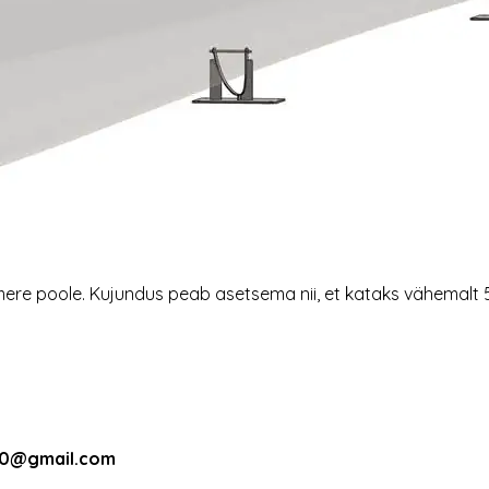
 mere poole. Kujundus peab asetsema nii, et kataks vähemalt 
10@gmail.com