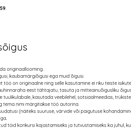
.59
.
sõigus
da originaallooming.
igusi, kaubamärgiõigusi ega muid õigusi.
et töö on originaalne ning selle kasutamine ei riku teiste isikute
uhinnaraha eest tähtajatu, tasuta ja mitteainuõigusliku õig
 tuulikulabale, kasutada veebilehel, sotsiaalmeedias, trükist
g tema nimi märgitakse töö autorina.
muudatusi (näiteks suuruse, värvide või paigutuse kohandamine
iga.
ud töid konkursi kajastamiseks ja tutvustamiseks ka juhul, ku