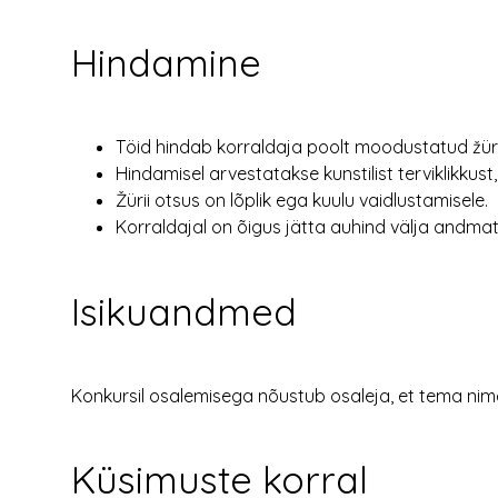
Hindamine
Töid hindab korraldaja poolt moodustatud žüri
Hindamisel arvestatakse kunstilist terviklikkus
Žürii otsus on lõplik ega kuulu vaidlustamisele.
Korraldajal on õigus jätta auhind välja andmata
Isikuandmed
Konkursil osalemisega nõustub osaleja, et tema nime 
Küsimuste korral