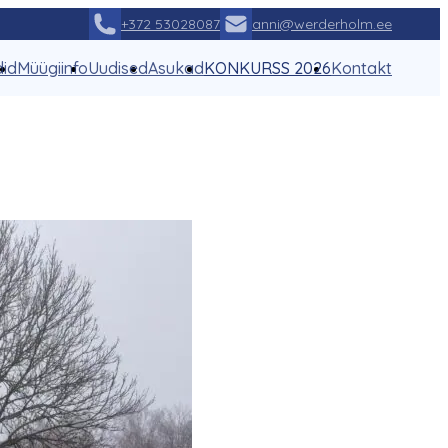
+372 53028087
anni@werderholm.ee
did
Müügiinfo
Uudised
Asukad
KONKURSS 2026
Kontakt