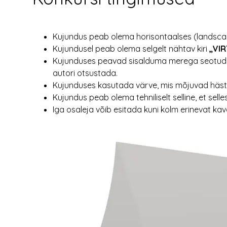
Kujundus peab olema horisontaalses (landsca
Kujundusel peab olema selgelt nähtav kiri
„VI
Kujunduses peavad sisalduma merega seotud eleme
autori otsustada.
Kujunduses kasutada värve, mis mõjuvad hästi 
Kujundus peab olema tehniliselt selline, et sell
Iga osaleja võib esitada kuni kolm erinevat kav