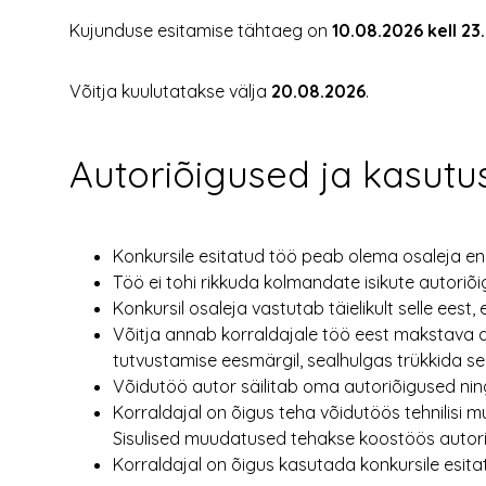
Kujunduse esitamise tähtaeg on
10.08.2026 kell 23
Võitja kuulutatakse välja
20.08.2026
.
Autoriõigused ja kasutu
Konkursile esitatud töö peab olema osaleja en
Töö ei tohi rikkuda kolmandate isikute autoriõ
Konkursil osaleja vastutab täielikult selle eest, 
Võitja annab korraldajale töö eest makstava a
tutvustamise eesmärgil, sealhulgas trükkida see
Võidutöö autor säilitab oma autoriõigused nin
Korraldajal on õigus teha võidutöös tehnilisi 
Sisulised muudatused tehakse koostöös autor
Korraldajal on õigus kasutada konkursile esitat