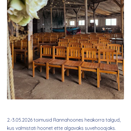
2.-3.05.2026 toimusid Rannahoones heakorra talgud,
kus valmistati hoonet ette algavaks suvehooajaks.