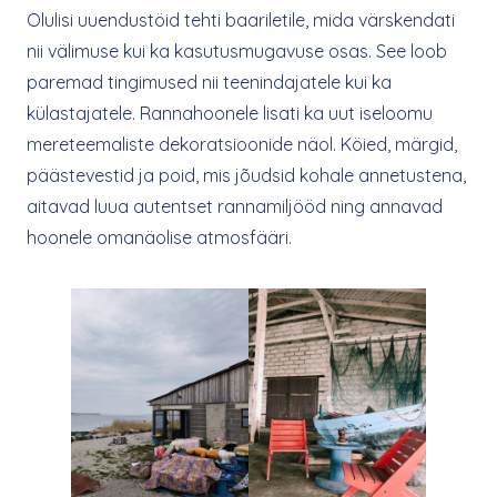
Olulisi uuendustöid tehti baariletile, mida värskendati
nii välimuse kui ka kasutusmugavuse osas. See loob
paremad tingimused nii teenindajatele kui ka
külastajatele. Rannahoonele lisati ka uut iseloomu
mereteemaliste dekoratsioonide näol. Köied, märgid,
päästevestid ja poid, mis jõudsid kohale annetustena,
aitavad luua autentset rannamiljööd ning annavad
hoonele omanäolise atmosfääri.