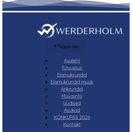
Tagasi üles
Avaleht
Tutvustus
Elamukrundid
Elamukrundid müük
Ärikrundid
Müügiinfo
Uudised
Asukad
KONKURSS 2026
Kontakt