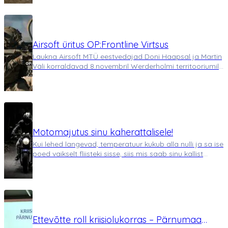
avalikust kunstiruumist ning ait…
Airsoft üritus OP:Frontline Virtsus
Laukna Airsoft MTÜ eestvedajad Doni Haapsal ja Martin
Väli korraldavad 8.novembril Werderholmi territooriumil
airsofti mängud, millest saab osa võtta kuni 50
mängijat. Airsoft on eriliste replica relvadega taktikaline
sõjamäng, milles matkitakse eht…
Motomajutus sinu kaherattalisele!
Kui lehed langevad, temperatuur kukub alla nulli ja sa ise
poed vaikselt fliisteki sisse, siis mis saab sinu kallist
kaherattalisest sõbrast? Kas jätad ta üksi rõskesse kuuri
või külmetama paneelmaja varikatuse alla? Ära tee nii.
Ta on paremat vää…
Ettevõtte roll kriisiolukorras – Pärnumaa