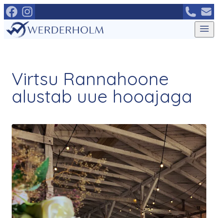
Mine
otse
sisu
juurde
Virtsu Rannahoone
alustab uue hooajaga