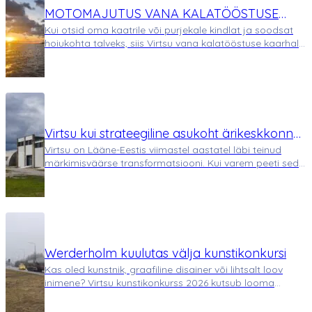
MOTOMAJUTUS VANA KALATÖÖSTUSE
Kui otsid oma kaatrile või purjekale kindlat ja soodsat
KAARHALLIS
hoiukohta talveks, siis Virtsu vana kalatööstuse kaarhall
pakub sellele taas lahenduse. Mere vahetus läheduses
asuv tööstushoone on avar ja kuiv – sobiv koht
veesõidukite hoiustamiseks külme…
Virtsu kui strateegiline asukoht ärikeskkonna
Virtsu on Lääne-Eestis viimastel aastatel läbi teinud
arengus
märkimisväärse transformatsiooni. Kui varem peeti seda
peamiselt Saaremaa parvlaevaliini sõlmpunktiks, siis
tänapäeval pakub Virtsu ettevõtjatele üha
atraktiivsemaid võimalusi äri rajamisek…
Werderholm kuulutas välja kunstikonkursi
Kas oled kunstnik, graafiline disainer või lihtsalt loov
inimene? Virtsu kunstikonkurss 2026 kutsub looma
ainulaadse kujunduse, mis jõuab ligi 39 meetri pikkusele
tuulikulabale. Võidutöö saab osaks Werderholmi kvartali