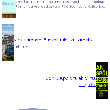
7.mail osalesime Pärnu linna, Eesti Kaubandus-Töökoja,
ettevõtjad
Pärnumaa Arenduskeskuse, Päästeameti ja Kaitseliidu
koostöös korraldatud seminaril, mille põhiteemaks oli
ettevõtjate roll kriisiolukorras. Estonia Resort Hotel &
Spa konverentsikeskuses…
Virtsu areneb jõudsalt tuleviku tarbeks
Eelmine
Jan Uuspõld tuleb Virtsu
Järgmine